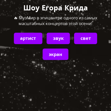
Шоу Егора Крида
🔥 МузМир в эпицентре одного из самых
масштабных концертов этой осени!
артист
звук
свет
экран