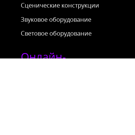
Сценические конструкции
Звуковое оборудование
Световое оборудование
Онлайн-
трансляции
Онлайн-эфиры с любых локаций,
Сценический комплекс, Создание
VR студии, Рекламная поддержка
эфиров, Дизайн трансляций
Видеопродакшн