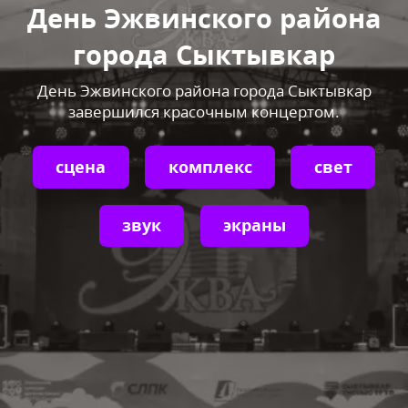
День Эжвинского района
города Сыктывкар
День Эжвинского района города Сыктывкар
завершился красочным концертом.
сцена
комплекс
свет
звук
экраны